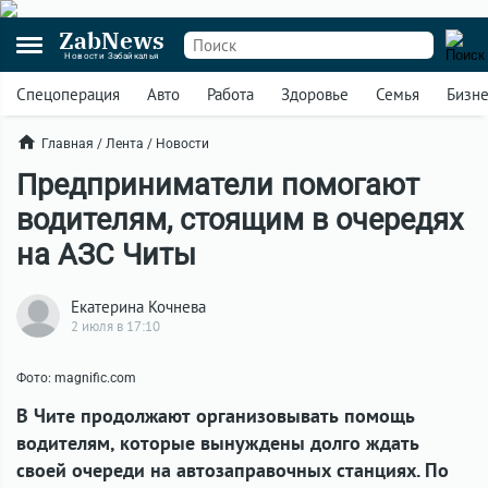
ZabNews
Новости Забайкалья
Спецоперация
Авто
Работа
Здоровье
Семья
Бизн
Главная
/
Лента
/
Новости
Предприниматели помогают
водителям, стоящим в очередях
на АЗС Читы
Екатерина Кочнева
2 июля в 17:10
Фото: magnific.com
В Чите продолжают организовывать помощь
водителям, которые вынуждены долго ждать
своей очереди на автозаправочных станциях. По