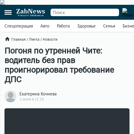
ZabNews
Новости Забайкалья
Спецоперация
Авто
Работа
Здоровье
Семья
Бизн
Главная
/
Лента
/
Новости
Погоня по утренней Чите:
водитель без прав
проигнорировал требование
ДПС
Екатерина Кочнева
2 июля в 11:10