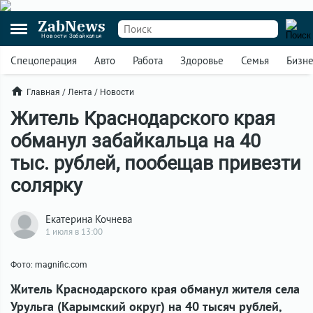
ZabNews
Новости Забайкалья
Спецоперация
Авто
Работа
Здоровье
Семья
Бизн
Главная
/
Лента
/
Новости
Житель Краснодарского края
обманул забайкальца на 40
тыс. рублей, пообещав привезти
солярку
Екатерина Кочнева
1 июля в 13:00
Фото: magnific.com
Житель Краснодарского края обманул жителя села
Урульга (Карымский округ) на 40 тысяч рублей,