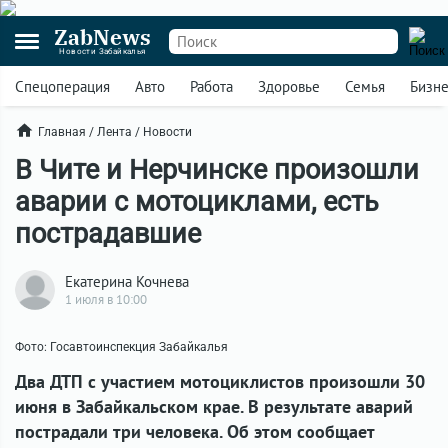
ZabNews
Новости Забайкалья
Спецоперация
Авто
Работа
Здоровье
Семья
Бизн
Главная
/
Лента
/
Новости
В Чите и Нерчинске произошли
аварии с мотоциклами, есть
пострадавшие
Екатерина Кочнева
1 июля в 10:00
Фото: Госавтоинспекция Забайкалья
Два ДТП с участием мотоциклистов произошли 30
июня в Забайкальском крае. В результате аварий
пострадали три человека. Об этом сообщает