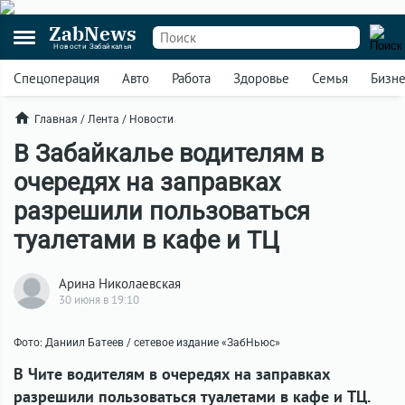
ZabNews
Новости Забайкалья
Спецоперация
Авто
Работа
Здоровье
Семья
Бизн
Главная
/
Лента
/
Новости
В Забайкалье водителям в
очередях на заправках
разрешили пользоваться
туалетами в кафе и ТЦ
Арина Николаевская
30 июня в 19:10
Фото: Даниил Батеев / сетевое издание «ЗабНьюс»
В Чите водителям в очередях на заправках
разрешили пользоваться туалетами в кафе и ТЦ.