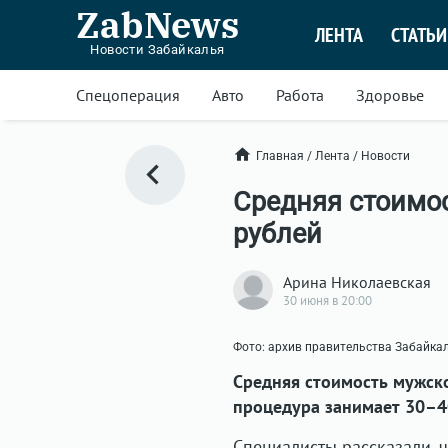
ZabNews
ЛЕНТА
СТАТЬИ
Новости Забайкалья
Спецоперация
Авто
Работа
Здоровье
Главная
/
Лента
/
Новости
Средняя стоимо
рублей
Арина Николаевская
30 июня в 20:00
Фото: архив правительства Забайка
Средняя стоимость мужско
процедура занимает 30–40
Специалисты рассказали, ч