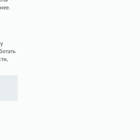
нее.
ду
ботать
ти,