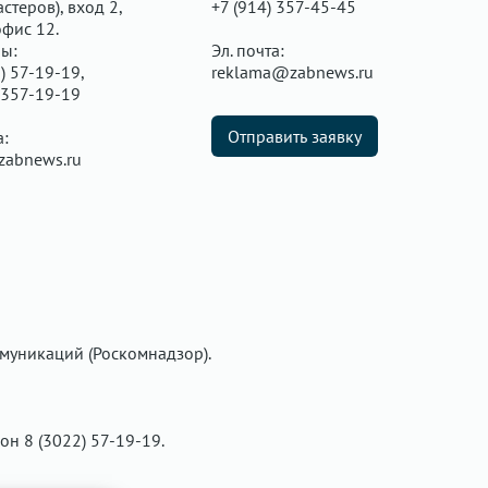
стеров), вход 2,
+7 (914) 357-45-45
офис 12.
ы:
Эл. почта:
) 57-19-19,
reklama@zabnews.ru
 357-19-19
Отправить заявку
а:
zabnews.ru
муникаций (Роскомнадзор).
фон 8 (3022) 57-19-19.