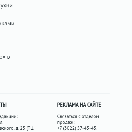
кухни
никами
о» в
КТЫ
РЕКЛАМА НА САЙТЕ
едакции:
Связаться с отделом
л.
продаж:
ского, д. 25 (ТЦ
+7 (3022) 57-45-45,