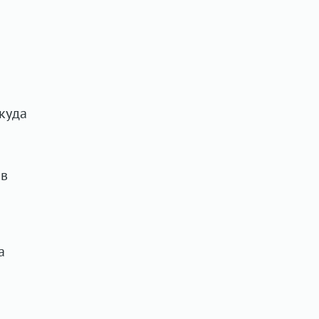
куда
 в
а