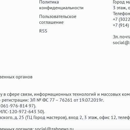
Политика
Город ма
конфиденциальности
3 этаж, 
Телефон
Пользовательское
+7 (3022
соглашение
+7 (914)
RSS
Эл. почт
social@
твенных органов
у в сфере связи, информационных технологий и массовых ком
регистрации: ЭЛ № ФС 77 – 76261 от 19.07.2019г.
061-976-814 97).
ИЛС-120-972-643 50).
вского, д. 25 (ТЦ Город мастеров), вход 2, 3 этаж, офис 12, теле
твенных органов:
social@zabnews.ru
.