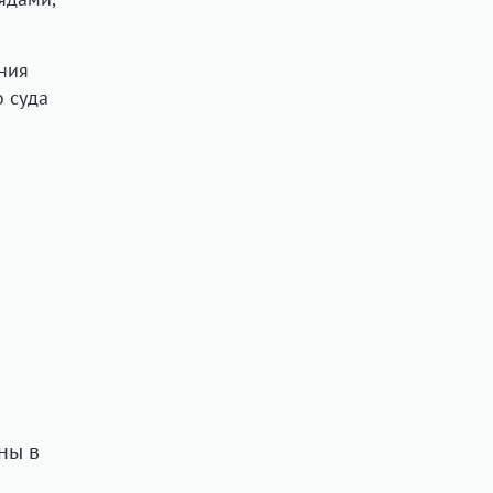
ния
о суда
ны в