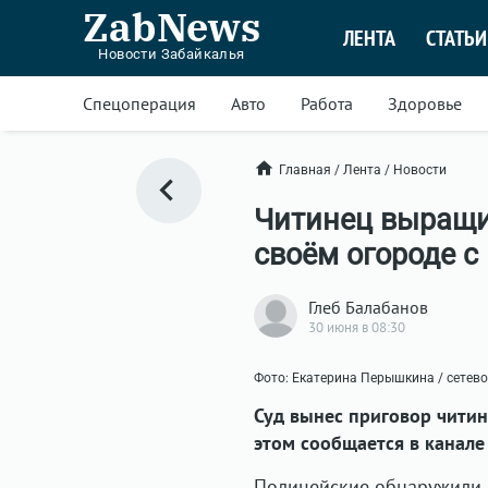
ZabNews
ЛЕНТА
СТАТЬИ
Новости Забайкалья
Спецоперация
Авто
Работа
Здоровье
Главная
/
Лента
/
Новости
Читинец выращив
своём огороде с
Глеб Балабанов
30 июня в 08:30
Фото: Екатерина Перышкина / сетев
Суд вынес приговор читин
этом сообщается в канале
Полицейские обнаружили н