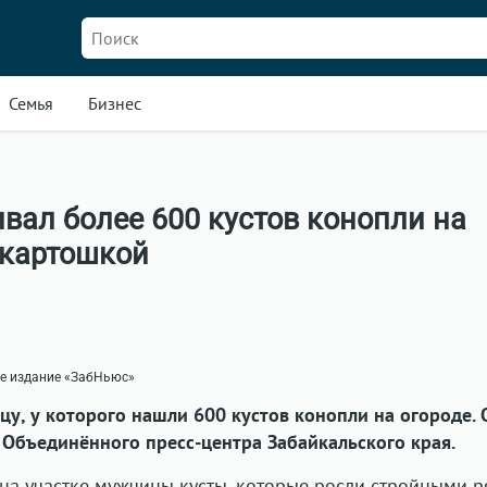
Семья
Бизнес
ал более 600 кустов конопли на
 картошкой
ое издание «ЗабНьюс»
цу, у которого нашли 600 кустов конопли на огороде. 
 Объединённого пресс-центра Забайкальского края.
а участке мужчины кусты, которые росли стройными р