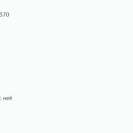
 370
с неё