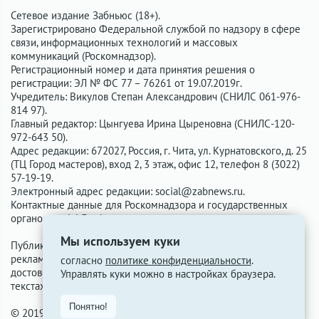
Сетевое издание Забньюс (18+).
Зарегистрировано Федеральной службой по надзору в сфере
связи, информационных технологий и массовых
коммуникаций (Роскомнадзор).
Регистрационный номер и дата принятия решения о
регистрации: ЭЛ № ФС 77 – 76261 от 19.07.2019г.
Учредитель: Викулов Степан Александрович (СНИЛС 061-976-
814 97).
Главный редактор: Цынгуева Ирина Цыреновна (СНИЛС-120-
972-643 50).
Адрес редакции: 672027, Россия, г. Чита, ул. Курнатовского, д. 25
(ТЦ Город мастеров), вход 2, 3 этаж, офис 12, телефон 8 (3022)
57-19-19.
Электронный адрес редакции:
social@zabnews.ru
.
Контактные данные для Роскомнадзора и государственных
органов:
social@zabnews.ru
.
Мы используем куки
Публикации с пометками «Реклама», «Выборы» оплачены
рекламодателем. Редакция сайта не несёт ответственности за
согласно
политике конфиденциальности
.
достоверность информации, содержащейся в рекламных
Управлять куки можно в настройках браузера.
текстах.
Понятно!
© 2019-2026 ZabNews