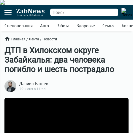
ZabNews
Новости Забайкалья
Спецоперация
Авто
Работа
Здоровье
Семья
Бизн
Главная
/
Лента
/
Новости
ДТП в Хилокском округе
Забайкалья: два человека
погибло и шесть пострадало
Даниил Батеев
29 июня в 11:44