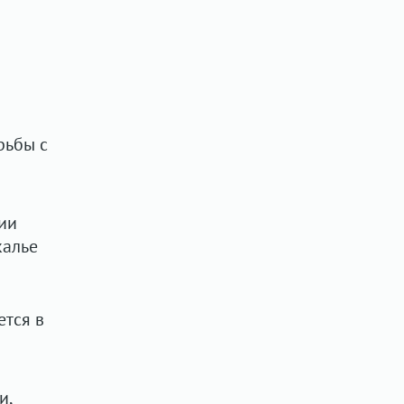
рьбы с
ии
калье
тся в
и,