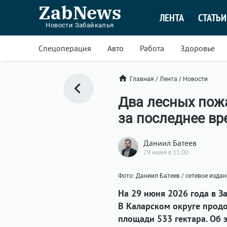
ZabNews
ЛЕНТА
СТАТЬИ
Новости Забайкалья
Спецоперация
Авто
Работа
Здоровье
Главная
/
Лента
/
Новости
Два лесных пожа
за последнее вр
Даниил Батеев
29 июня в 11:00
Фото: Даниил Батеев / сетевое изда
На 29 июня 2026 года в 
В Каларском округе продо
площади 533 гектара. Об 