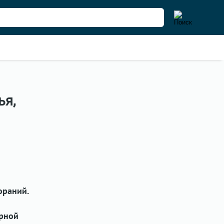
ья,
ораний.
арной