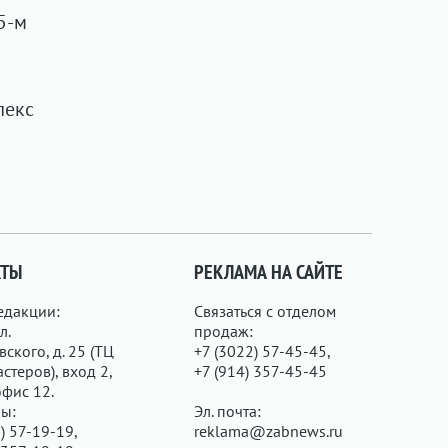
5-м
лекс
КТЫ
РЕКЛАМА НА САЙТЕ
едакции:
Связаться с отделом
л.
продаж:
ского, д. 25 (ТЦ
+7 (3022) 57-45-45,
стеров), вход 2,
+7 (914) 357-45-45
офис 12.
ы:
Эл. почта:
) 57-19-19,
reklama@zabnews.ru