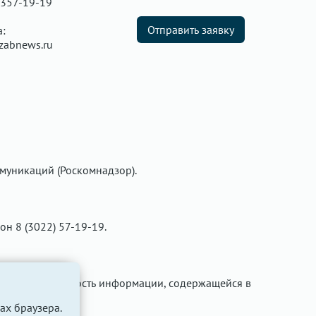
 357-19-19
Отправить заявку
а:
zabnews.ru
муникаций (Роскомнадзор).
фон 8 (3022) 57-19-19.
ти за достоверность информации, содержащейся в
ах браузера.