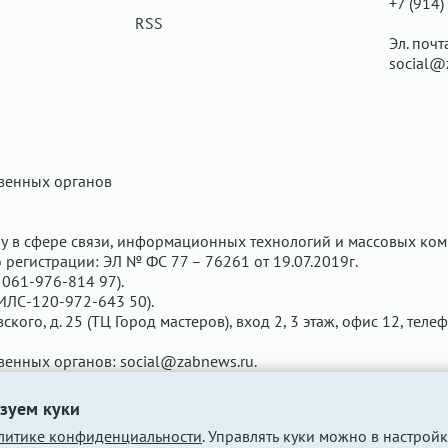
+7 (914)
RSS
Эл. почт
social@
твенных органов
у в сфере связи, информационных технологий и массовых ком
регистрации: ЭЛ № ФС 77 – 76261 от 19.07.2019г.
061-976-814 97).
ИЛС-120-972-643 50).
вского, д. 25 (ТЦ Город мастеров), вход 2, 3 этаж, офис 12, теле
твенных органов:
social@zabnews.ru
.
чены рекламодателем. Редакция сайта не несёт ответственнос
зуем куки
литике конфиденциальности
. Управлять куки можно в настройк