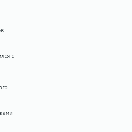
ов
ился с
ого
дками
я