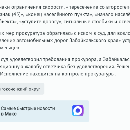
знаки ограничения скорости, «пересечение со второсте
нак (45)», «конец населённого пункта», «начало насел
ъекта», «уступите дорогу», сигнальные столбики и осв
х мер прокуратура обратилась с иском в суд, для возл
вление автомобильных дорог Забайкальского края» уст
 месяцев.
суд удовлетворил требования прокурора, а Забайкаль
ляционную жалобу ответчика без удовлетворения. Реше
. Исполнение находится на контроле прокуратуры.
нгокоченский округ
Самые быстрые новости
в Макс