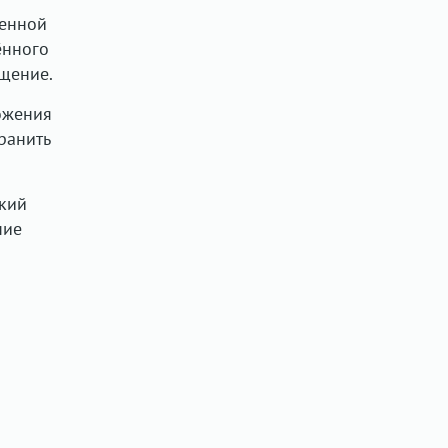
пенной
ённого
ещение.
ожения
ранить
ский
ние