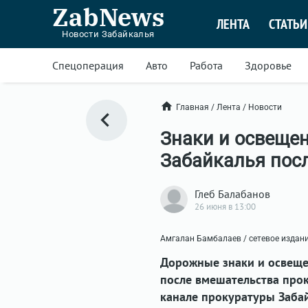
ZabNews
ЛЕНТА
СТАТЬИ
Новости Забайкалья
Спецоперация
Авто
Работа
Здоровье
Главная
/
Лента
/
Новости
Знаки и освещен
Забайкалья пос
Глеб Балабанов
26 июня в 13:00
Амгалан Бамбалаев / сетевое издан
Дорожные знаки и освеще
после вмешательства про
канале прокуратуры Забай