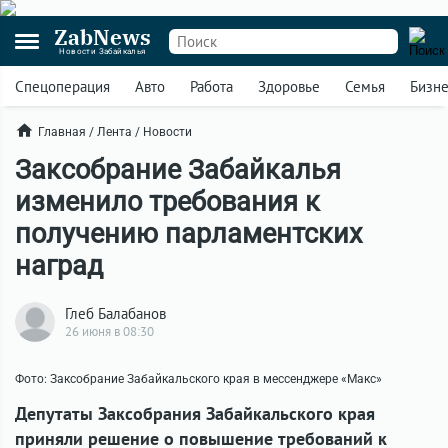
ZabNews
Новости Забайкалья
Спецоперация
Авто
Работа
Здоровье
Семья
Бизн
Главная
/
Лента
/
Новости
Заксобрание Забайкалья
изменило требования к
получению парламентских
наград
Глеб Балабанов
26 июня в 08:30
Фото: Заксобрание Забайкальского края в мессенджере «Макс»
Депутаты Заксобрания Забайкальского края
приняли решение о повышение требований к