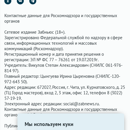
Контактные данные для Роскомнадзора и государственных
органов
Сетевое издание Забньюс (18+).
Зарегистрировано Федеральной службой по надзору в сфере
связи, информационных технологий и массовых
коммуникаций (Роскомнадзор).
Регистрационный номер и дата принятия решения о
регистрации: ЭЛ № ФС 77 – 76261 от 19.07.2019г.
Учредитель: Викулов Степан Александрович (СНИЛС 061-976-
814 97).
Главный редактор: Цынгуева Ирина Цыреновна (СНИЛС-120-
972-643 50).
Адрес редакции: 672027, Россия, г. Чита, ул. Курнатовского, д. 25
(ТЦ Город мастеров), вход 2, 3 этаж, офис 12, телефон 8 (3022)
57-19-19.
Электронный адрес редакции:
social@zabnews.ru
.
Контактные данные для Роскомнадзора и государственных
органов:
social@zabnews.ru
.
Мы используем куки
Публикации с пометками «Реклама», «Выборы» оплачены