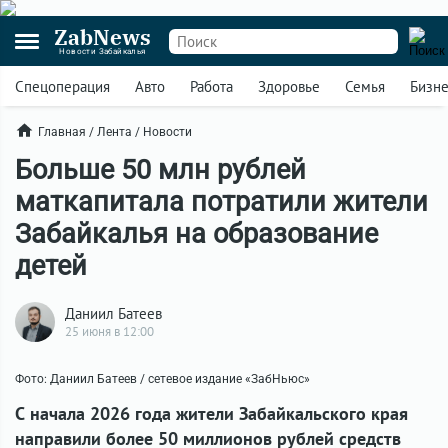
ZabNews
Новости Забайкалья
Спецоперация
Авто
Работа
Здоровье
Семья
Бизн
Главная
/
Лента
/
Новости
Больше 50 млн рублей
маткапитала потратили жители
Забайкалья на образование
детей
Даниил Батеев
25 июня в 12:00
Фото: Даниил Батеев / сетевое издание «ЗабНьюс»
С начала 2026 года жители Забайкальского края
направили более 50 миллионов рублей средств