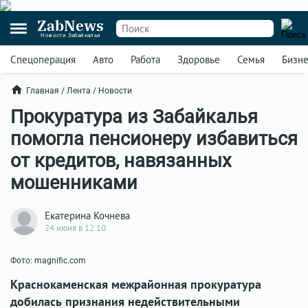
ZabNews
Новости Забайкалья
Спецоперация
Авто
Работа
Здоровье
Семья
Бизн
Главная
/
Лента
/
Новости
Прокуратура из Забайкалья
помогла пенсионеру избавиться
от кредитов, навязанных
мошенниками
Екатерина Кочнева
24 июня в 12:10
Фото: magnific.com
Краснокаменская межрайонная прокуратура
добилась признания недействительными