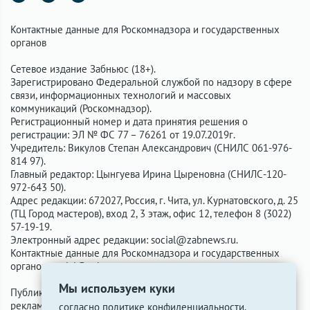
Контактные данные для Роскомнадзора и государственных
органов
Сетевое издание Забньюс (18+).
Зарегистрировано Федеральной службой по надзору в сфере
связи, информационных технологий и массовых
коммуникаций (Роскомнадзор).
Регистрационный номер и дата принятия решения о
регистрации: ЭЛ № ФС 77 – 76261 от 19.07.2019г.
Учредитель: Викулов Степан Александрович (СНИЛС 061-976-
814 97).
Главный редактор: Цынгуева Ирина Цыреновна (СНИЛС-120-
972-643 50).
Адрес редакции: 672027, Россия, г. Чита, ул. Курнатовского, д. 25
(ТЦ Город мастеров), вход 2, 3 этаж, офис 12, телефон 8 (3022)
57-19-19.
Электронный адрес редакции:
social@zabnews.ru
.
Контактные данные для Роскомнадзора и государственных
органов:
social@zabnews.ru
.
Мы используем куки
Публикации с пометками «Реклама», «Выборы» оплачены
рекламодателем. Редакция сайта не несёт ответственности за
согласно
политике конфиденциальности
.