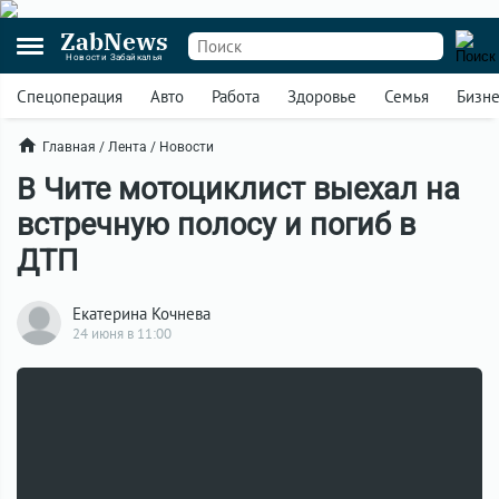
ZabNews
Новости Забайкалья
Спецоперация
Авто
Работа
Здоровье
Семья
Бизн
Главная
/
Лента
/
Новости
В Чите мотоциклист выехал на
встречную полосу и погиб в
ДТП
Екатерина Кочнева
24 июня в 11:00