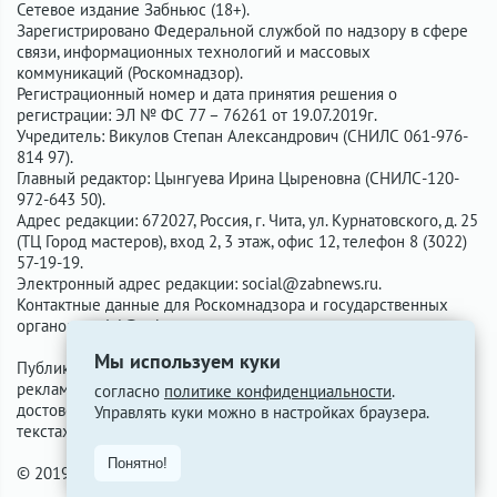
Сетевое издание Забньюс (18+).
Зарегистрировано Федеральной службой по надзору в сфере
связи, информационных технологий и массовых
коммуникаций (Роскомнадзор).
Регистрационный номер и дата принятия решения о
регистрации: ЭЛ № ФС 77 – 76261 от 19.07.2019г.
Учредитель: Викулов Степан Александрович (СНИЛС 061-976-
814 97).
Главный редактор: Цынгуева Ирина Цыреновна (СНИЛС-120-
972-643 50).
Адрес редакции: 672027, Россия, г. Чита, ул. Курнатовского, д. 25
(ТЦ Город мастеров), вход 2, 3 этаж, офис 12, телефон 8 (3022)
57-19-19.
Электронный адрес редакции:
social@zabnews.ru
.
Контактные данные для Роскомнадзора и государственных
органов:
social@zabnews.ru
.
Мы используем куки
Публикации с пометками «Реклама», «Выборы» оплачены
рекламодателем. Редакция сайта не несёт ответственности за
согласно
политике конфиденциальности
.
достоверность информации, содержащейся в рекламных
Управлять куки можно в настройках браузера.
текстах.
Понятно!
© 2019-2026 ZabNews