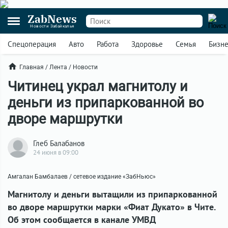
ZabNews
Новости Забайкалья
Спецоперация
Авто
Работа
Здоровье
Семья
Бизн
Главная
/
Лента
/
Новости
Читинец украл магнитолу и
деньги из припаркованной во
дворе маршрутки
Глеб Балабанов
24 июня в 09:00
Амгалан Бамбалаев / сетевое издание «ЗабНьюс»
Магнитолу и деньги вытащили из припаркованной
во дворе маршрутки марки
«Фиат Дукато» в Чите.
Об этом сообщается в канале УМВД