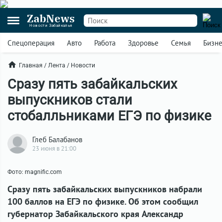
ZabNews
Новости Забайкалья
Спецоперация
Авто
Работа
Здоровье
Семья
Бизн
Главная
/
Лента
/
Новости
Сразу пять забайкальских
выпускников стали
стобалльниками ЕГЭ по физике
Глеб Балабанов
23 июня в 21:00
Фото: magnific.com
Сразу пять забайкальских выпускников набрали
100 баллов на ЕГЭ по физике. Об этом сообщил
губернатор Забайкальского края Александр