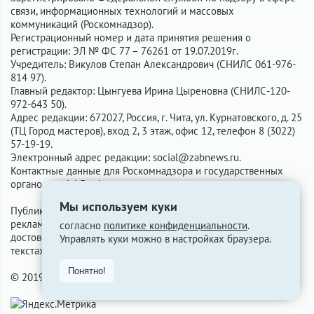
связи, информационных технологий и массовых
коммуникаций (Роскомнадзор).
Регистрационный номер и дата принятия решения о
регистрации: ЭЛ № ФС 77 – 76261 от 19.07.2019г.
Учредитель: Викулов Степан Александрович (СНИЛС 061-976-
814 97).
Главный редактор: Цынгуева Ирина Цыреновна (СНИЛС-120-
972-643 50).
Адрес редакции: 672027, Россия, г. Чита, ул. Курнатовского, д. 25
(ТЦ Город мастеров), вход 2, 3 этаж, офис 12, телефон 8 (3022)
57-19-19.
Электронный адрес редакции:
social@zabnews.ru
.
Контактные данные для Роскомнадзора и государственных
органов:
social@zabnews.ru
.
Мы используем куки
Публикации с пометками «Реклама», «Выборы» оплачены
рекламодателем. Редакция сайта не несёт ответственности за
согласно
политике конфиденциальности
.
достоверность информации, содержащейся в рекламных
Управлять куки можно в настройках браузера.
текстах.
Понятно!
© 2019-2026 ZabNews