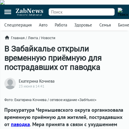
ZabNews
Новости Забайкалья
Спецоперация
Авто
Работа
Здоровье
Семья
Бизн
Главная
/
Лента
/
Новости
В Забайкалье открыли
временную приёмную для
пострадавших от паводка
Екатерина Кочнева
23 июня в 14:41
Фото: Екатерина Кочнева / сетевое издание «ЗабНьюс»
Прокуратура Чернышевского округа организовала
временную приёмную для жителей, пострадавших
от
паводка
. Мера принята в связи с ухудшением