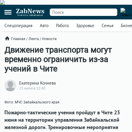
ZabNews
Новости Забайкалья
Спецоперация
Авто
Работа
Здоровье
Семья
Бизн
Главная
/
Лента
/
Новости
Движение транспорта могут
временно ограничить из-за
учений в Чите
Екатерина Кочнева
23 июня в 10:40
Фото: МЧС Забайкальского края
Пожарно-тактические учения пройдут в Чите 23
июня на территории управления Забайкальской
железной дороги. Тренировочные мероприятия