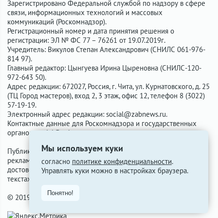
Зарегистрировано Федеральной службой по надзору в сфере
связи, информационных технологий и массовых
коммуникаций (Роскомнадзор).
Регистрационный номер и дата принятия решения о
регистрации: ЭЛ № ФС 77 – 76261 от 19.07.2019г.
Учредитель: Викулов Степан Александрович (СНИЛС 061-976-
814 97).
Главный редактор: Цынгуева Ирина Цыреновна (СНИЛС-120-
972-643 50).
Адрес редакции: 672027, Россия, г. Чита, ул. Курнатовского, д. 25
(ТЦ Город мастеров), вход 2, 3 этаж, офис 12, телефон 8 (3022)
57-19-19.
Электронный адрес редакции:
social@zabnews.ru
.
Контактные данные для Роскомнадзора и государственных
органов:
social@zabnews.ru
.
Мы используем куки
Публикации с пометками «Реклама», «Выборы» оплачены
рекламодателем. Редакция сайта не несёт ответственности за
согласно
политике конфиденциальности
.
достоверность информации, содержащейся в рекламных
Управлять куки можно в настройках браузера.
текстах.
Понятно!
© 2019-2026 ZabNews