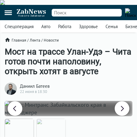
ZabNews
Новости Забайкалья
Спецоперация
Авто
Работа
Здоровье
Семья
Бизн
Главная
/
Лента
/
Новости
Мост на трассе Улан-Удэ – Чита
готов почти наполовину,
открыть хотят в августе
Даниил Батеев
22 июня в 18:30