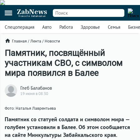
ZabNews
Новости Забайкалья
Спецоперация
Авто
Работа
Здоровье
Семья
Бизн
Главная
/
Лента
/
Новости
Памятник, посвящённый
участникам СВО, с символом
мира появился в Балее
Глеб Балабанов
19 июня в 08:30
Фото: Наталья Лаврентьева
Памятник со статуей солдата и символом мира —
голубем установили в Балее. Об этом сообщается
на сайте Минкультуры Забайкальского края.