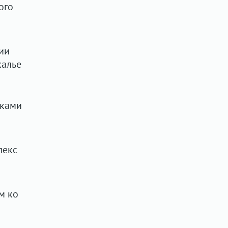
ого
ии
калье
дками
я
лекс
м ко