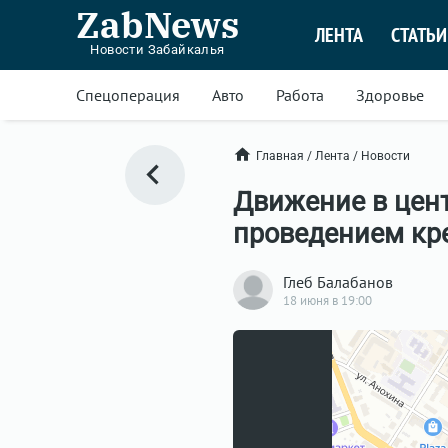
ZabNews
ЛЕНТА
СТАТЬИ
Новости Забайкалья
Спецоперация
Авто
Работа
Здоровье
Главная
/
Лента
/
Новости
Движение в цент
проведением кре
Глеб Балабанов
18 июня в 19:00