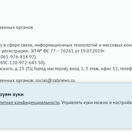
твенных органов
у в сфере связи, информационных технологий и массовых ком
регистрации: ЭЛ № ФС 77 – 76261 от 19.07.2019г.
061-976-814 97).
ИЛС-120-972-643 50).
вского, д. 25 (ТЦ Город мастеров), вход 2, 3 этаж, офис 12, теле
твенных органов:
social@zabnews.ru
.
чены рекламодателем. Редакция сайта не несёт ответственнос
зуем куки
литике конфиденциальности
. Управлять куки можно в настройк