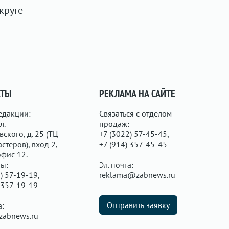
круге
КТЫ
РЕКЛАМА НА САЙТЕ
едакции:
Связаться с отделом
л.
продаж:
ского, д. 25 (ТЦ
+7 (3022) 57-45-45,
стеров), вход 2,
+7 (914) 357-45-45
офис 12.
ы:
Эл. почта:
) 57-19-19,
reklama@zabnews.ru
 357-19-19
Отправить заявку
а:
zabnews.ru