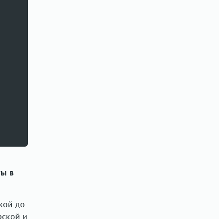
ты в
кой до
рской и