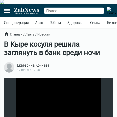
ZabNews
Новости Забайкалья
Спецоперация
Авто
Работа
Здоровье
Семья
Бизн
Главная
/
Лента
/
Новости
В Кыре косуля решила
заглянуть в банк среди ночи
Екатерина Кочнева
17 июня в 17:30