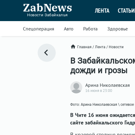
ZabNews
ЛЕНТА
СТАТЬИ
Новости Забайкалья
Спецоперация
Авто
Работа
Здоровье
Главная
/
Лента
/
Новости
В Забайкальско
дожди и грозы
Арина Николаевская
16 июня в 23:00
Фото: Арина Николаевская \ сетевое
В Чите 16 июня ожидается
сайте забайкальского Гид
В краевой столице возмо