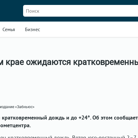
Семья
Бизнес
м крае ожидаются кратковременн
 издание «Забньюс»
 кратковременный дождь и до +24°. Об этом сообщает
рометцентра.
жен кратковременный дождь. Ветер юго-восточный 2–7