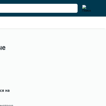
ые
ся на
 метров