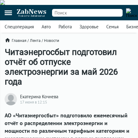
ZabNews
Новости Забайкалья
Спецоперация
Авто
Работа
Здоровье
Семья
Бизн
Главная
/
Лента
/
Новости
Читаэнергосбыт подготовил
отчёт об отпуске
электроэнергии за май 2026
года
Екатерина Кочнева
17 июня в 12:15
АО «Читаэнергосбыт» подготовило ежемесячный
отчёт о распределении электроэнергии и
мощности по различным тарифным категориям и