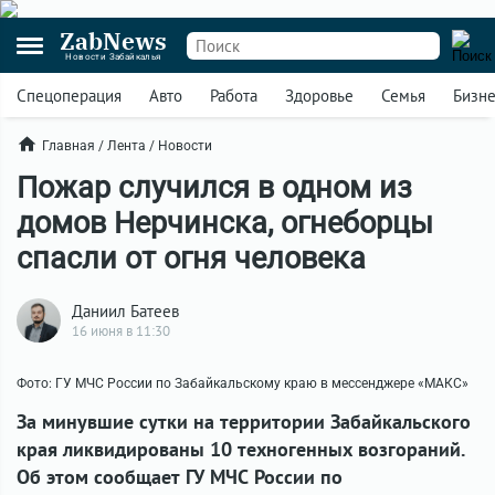
ZabNews
Новости Забайкалья
Спецоперация
Авто
Работа
Здоровье
Семья
Бизн
Главная
/
Лента
/
Новости
Пожар случился в одном из
домов Нерчинска, огнеборцы
спасли от огня человека
Даниил Батеев
16 июня в 11:30
Фото: ГУ МЧС России по Забайкальскому краю в мессенджере «МАКС»
За минувшие сутки на территории Забайкальского
края ликвидированы 10 техногенных возгораний.
Об этом сообщает ГУ МЧС России по