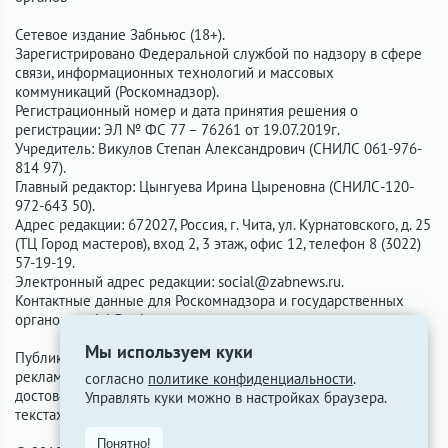
Сетевое издание Забньюс (18+).
Зарегистрировано Федеральной службой по надзору в сфере
связи, информационных технологий и массовых
коммуникаций (Роскомнадзор).
Регистрационный номер и дата принятия решения о
регистрации: ЭЛ № ФС 77 – 76261 от 19.07.2019г.
Учредитель: Викулов Степан Александрович (СНИЛС 061-976-
814 97).
Главный редактор: Цынгуева Ирина Цыреновна (СНИЛС-120-
972-643 50).
Адрес редакции: 672027, Россия, г. Чита, ул. Курнатовского, д. 25
(ТЦ Город мастеров), вход 2, 3 этаж, офис 12, телефон 8 (3022)
57-19-19.
Электронный адрес редакции:
social@zabnews.ru
.
Контактные данные для Роскомнадзора и государственных
органов:
social@zabnews.ru
.
Мы используем куки
Публикации с пометками «Реклама», «Выборы» оплачены
рекламодателем. Редакция сайта не несёт ответственности за
согласно
политике конфиденциальности
.
достоверность информации, содержащейся в рекламных
Управлять куки можно в настройках браузера.
текстах.
Понятно!