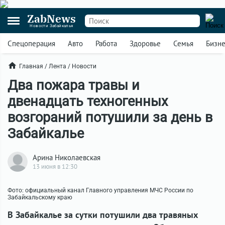
ZabNews
Новости Забайкалья
Спецоперация
Авто
Работа
Здоровье
Семья
Бизн
Главная
/
Лента
/
Новости
Два пожара травы и
двенадцать техногенных
возгораний потушили за день в
Забайкалье
Арина Николаевская
13 июня в 12:30
Фото: официальный канал Главного управления МЧС России по
Забайкальскому краю
В Забайкалье за сутки потушили два травяных