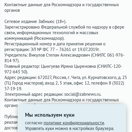
Контактные данные для Роскомнадзора и государственных
органов
Сетевое издание Забньюс (18+).
Зарегистрировано Федеральной службой по надзору в сфере
связи, информационных технологий и массовых
коммуникаций (Роскомнадзор).
Регистрационный номер и дата принятия решения о
регистрации: ЭЛ № ФС 77 – 76261 от 19.07.2019г.
Учредитель: Викулов Степан Александрович (СНИЛС 061-976-
814 97).
Главный редактор: Цынгуева Ирина Цыреновна (СНИЛС-120-
972-643 50).
Адрес редакции: 672027, Россия, г. Чита, ул. Курнатовского, д. 25
(ТЦ Город мастеров), вход 2, 3 этаж, офис 12, телефон 8 (3022)
57-19-19.
Электронный адрес редакции:
social@zabnews.ru
.
Контактные данные для Роскомнадзора и государственных
органов:
social@zabnews.ru
.
Мы используем куки
Публикации с пометками «Реклама», «Выборы» оплачены
рекламодателем. Редакция сайта не несёт ответственности за
согласно
политике конфиденциальности
.
достоверность информации, содержащейся в рекламных
Управлять куки можно в настройках браузера.