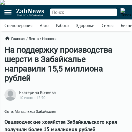
ZabNews
Новости Забайкалья
Спецоперация
Авто
Работа
Здоровье
Семья
Бизн
Главная
/
Лента
/
Новости
На поддержку производства
шерсти в Забайкалье
направили 15,5 миллиона
рублей
Екатерина Кочнева
10 июня в 12:50
Фото: Минсельхоз Забайкалья
Овцеводческие хозяйства Забайкальского края
получили более 15 миллионов рублей