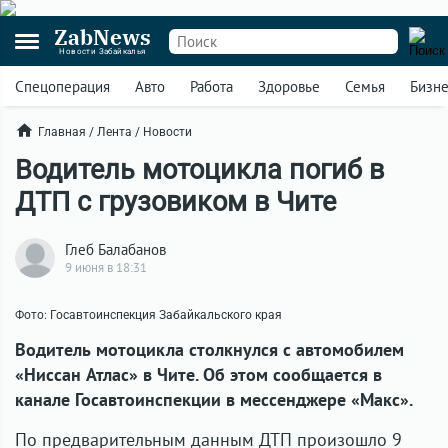
ZabNews
Новости Забайкалья
Спецоперация
Авто
Работа
Здоровье
Семья
Бизн
Главная
/
Лента
/
Новости
Водитель мотоцикла погиб в
ДТП с грузовиком в Чите
Глеб Балабанов
9 июня в 18:31
Фото: Госавтоинспекция Забайкальского края
Водитель мотоцикла столкнулся с автомобилем
«Ниссан Атлас» в Чите. Об этом сообщается в
канале Госавтоинспекции в мессенджере «Макс».
По предварительным данным ДТП произошло 9