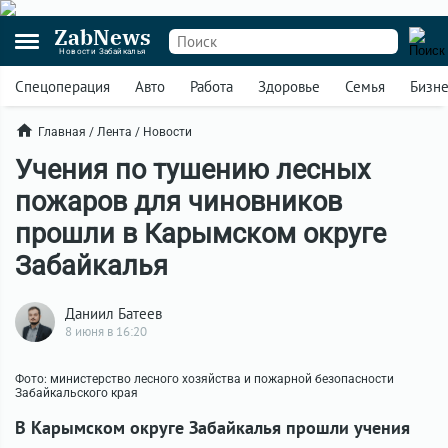
ZabNews
Новости Забайкалья
Спецоперация
Авто
Работа
Здоровье
Семья
Бизн
Главная
/
Лента
/
Новости
Учения по тушению лесных
пожаров для чиновников
прошли в Карымском округе
Забайкалья
Даниил Батеев
8 июня в 16:20
Фото: министерство лесного хозяйства и пожарной безопасности
Забайкальского края
В Карымском округе Забайкалья прошли учения