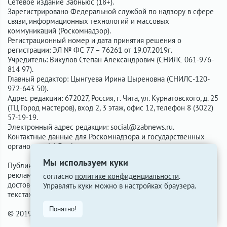
Сетевое издание Забньюс (18+).
Зарегистрировано Федеральной службой по надзору в сфере
связи, информационных технологий и массовых
коммуникаций (Роскомнадзор).
Регистрационный номер и дата принятия решения о
регистрации: ЭЛ № ФС 77 – 76261 от 19.07.2019г.
Учредитель: Викулов Степан Александрович (СНИЛС 061-976-
814 97).
Главный редактор: Цынгуева Ирина Цыреновна (СНИЛС-120-
972-643 50).
Адрес редакции: 672027, Россия, г. Чита, ул. Курнатовского, д. 25
(ТЦ Город мастеров), вход 2, 3 этаж, офис 12, телефон 8 (3022)
57-19-19.
Электронный адрес редакции:
social@zabnews.ru
.
Контактные данные для Роскомнадзора и государственных
органов:
social@zabnews.ru
.
Мы используем куки
Публикации с пометками «Реклама», «Выборы» оплачены
рекламодателем. Редакция сайта не несёт ответственности за
согласно
политике конфиденциальности
.
достоверность информации, содержащейся в рекламных
Управлять куки можно в настройках браузера.
текстах.
Понятно!
© 2019-2026 ZabNews