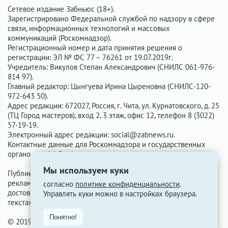
Сетевое издание Забньюс (18+).
Зарегистрировано Федеральной службой по надзору в сфере
связи, информационных технологий и массовых
коммуникаций (Роскомнадзор).
Регистрационный номер и дата принятия решения о
регистрации: ЭЛ № ФС 77 – 76261 от 19.07.2019г.
Учредитель: Викулов Степан Александрович (СНИЛС 061-976-
814 97).
Главный редактор: Цынгуева Ирина Цыреновна (СНИЛС-120-
972-643 50).
Адрес редакции: 672027, Россия, г. Чита, ул. Курнатовского, д. 25
(ТЦ Город мастеров), вход 2, 3 этаж, офис 12, телефон 8 (3022)
57-19-19.
Электронный адрес редакции:
social@zabnews.ru
.
Контактные данные для Роскомнадзора и государственных
органов:
social@zabnews.ru
.
Мы используем куки
Публикации с пометками «Реклама», «Выборы» оплачены
рекламодателем. Редакция сайта не несёт ответственности за
согласно
политике конфиденциальности
.
достоверность информации, содержащейся в рекламных
Управлять куки можно в настройках браузера.
текстах.
Понятно!
© 2019-2026 ZabNews