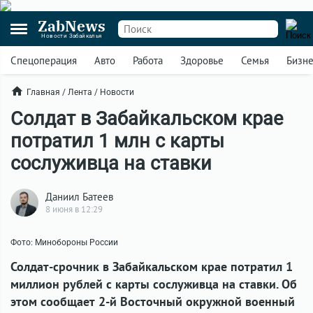
ZabNews
Новости Забайкалья
Спецоперация
Авто
Работа
Здоровье
Семья
Бизн
Главная
/
Лента
/
Новости
Солдат в Забайкальском крае
потратил 1 млн с карты
сослуживца на ставки
Даниил Батеев
8 июня в 12:29
Фото: Минобороны России
Солдат-срочник в Забайкальском крае потратил 1
миллион рублей с карты сослуживца на ставки. Об
этом сообщает 2-й Восточный окружной военный