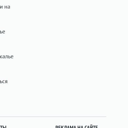
и на
ье
калье
ься
КТЫ
РЕКЛАМА НА САЙТЕ