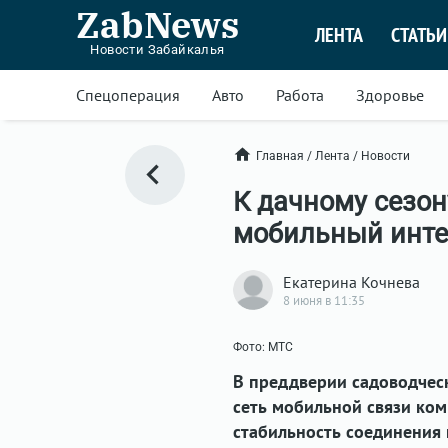
ZabNews
ЛЕНТА
СТАТЬИ
Новости Забайкалья
Спецоперация
Авто
Работа
Здоровье
Главная
/
Лента
/
Новости
К дачному сезон
мобильный инте
Екатерина Кочнева
8 июня в 11:35
Фото: МТС
В преддверии садоводчес
сеть мобильной связи ко
стабильность соединения 