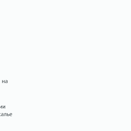
 на
ии
калье