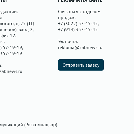
едакции:
Связаться с отделом
л.
продаж:
ского, д. 25 (ТЦ
+7 (3022) 57-45-45,
стеров), вход 2,
+7 (914) 357-45-45
офис 12.
ы:
Эл. почта:
) 57-19-19,
reklama@zabnews.ru
 357-19-19
Отправить заявку
а:
zabnews.ru
муникаций (Роскомнадзор).