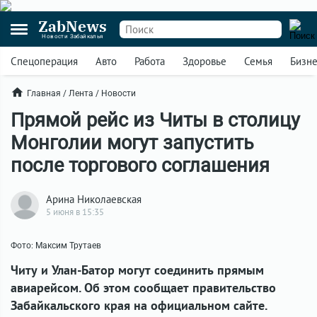
ZabNews
Новости Забайкалья
Спецоперация
Авто
Работа
Здоровье
Семья
Бизн
Главная
/
Лента
/
Новости
Прямой рейс из Читы в столицу
Монголии могут запустить
после торгового соглашения
Арина Николаевская
5 июня в 15:35
Фото: Максим Трутаев
Читу и Улан-Батор могут соединить прямым
авиарейсом. Об этом сообщает правительство
Забайкальского края на официальном сайте.