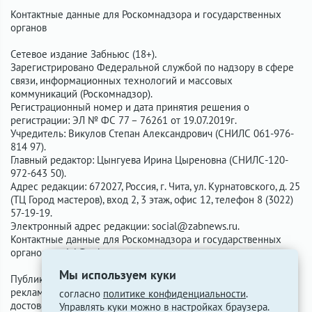
Контактные данные для Роскомнадзора и государственных
органов
Сетевое издание Забньюс (18+).
Зарегистрировано Федеральной службой по надзору в сфере
связи, информационных технологий и массовых
коммуникаций (Роскомнадзор).
Регистрационный номер и дата принятия решения о
регистрации: ЭЛ № ФС 77 – 76261 от 19.07.2019г.
Учредитель: Викулов Степан Александрович (СНИЛС 061-976-
814 97).
Главный редактор: Цынгуева Ирина Цыреновна (СНИЛС-120-
972-643 50).
Адрес редакции: 672027, Россия, г. Чита, ул. Курнатовского, д. 25
(ТЦ Город мастеров), вход 2, 3 этаж, офис 12, телефон 8 (3022)
57-19-19.
Электронный адрес редакции:
social@zabnews.ru
.
Контактные данные для Роскомнадзора и государственных
органов:
social@zabnews.ru
.
Мы используем куки
Публикации с пометками «Реклама», «Выборы» оплачены
рекламодателем. Редакция сайта не несёт ответственности за
согласно
политике конфиденциальности
.
достоверность информации, содержащейся в рекламных
Управлять куки можно в настройках браузера.