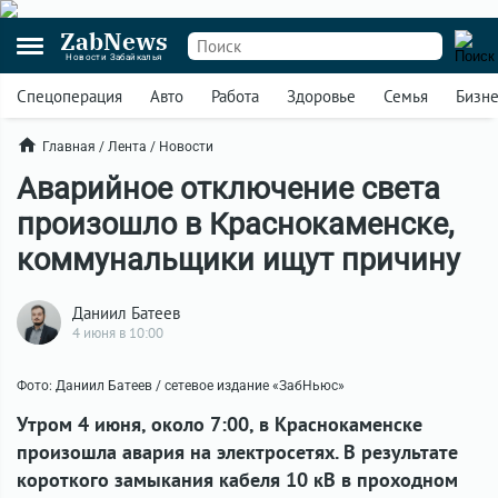
ZabNews
Новости Забайкалья
Спецоперация
Авто
Работа
Здоровье
Семья
Бизн
Главная
/
Лента
/
Новости
Аварийное отключение света
произошло в Краснокаменске,
коммунальщики ищут причину
Даниил Батеев
4 июня в 10:00
Фото: Даниил Батеев / сетевое издание «ЗабНьюс»
Утром 4 июня, около 7:00, в Краснокаменске
произошла авария на электросетях. В результате
короткого замыкания кабеля 10 кВ в проходном