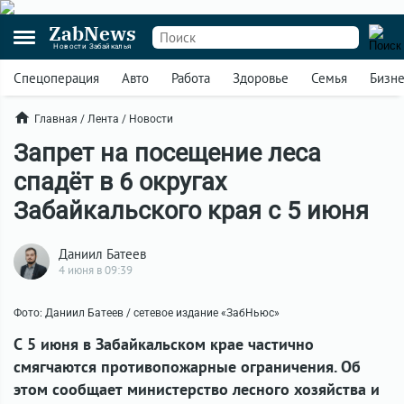
ZabNews
Новости Забайкалья
Спецоперация
Авто
Работа
Здоровье
Семья
Бизн
Главная
/
Лента
/
Новости
Запрет на посещение леса
спадёт в 6 округах
Забайкальского края с 5 июня
Даниил Батеев
4 июня в 09:39
Фото: Даниил Батеев / сетевое издание «ЗабНьюс»
С 5 июня в Забайкальском крае частично
смягчаются противопожарные ограничения. Об
этом сообщает министерство лесного хозяйства и