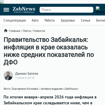
ZabNews
Новости Забайкалья
Спецоперация
Авто
Работа
Здоровье
Семья
Бизн
Главная
/
Лента
/
Новости
Правительство Забайкалья:
инфляция в крае оказалась
ниже средних показателей по
ДФО
Даниил Батеев
3 июня в 10:30
Фото: Екатерина Кочнева / сетевое издание «ЗабНьюс»
По итогам января–апреля 2026 года инфляция в
Забайкальском крае складывается ниже, чем в