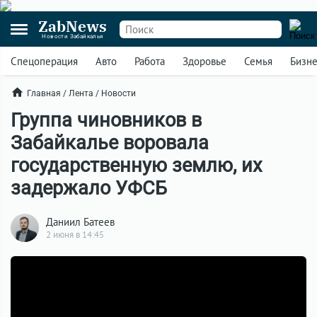
ZabNews
Новости Забайкалья
Спецоперация
Авто
Работа
Здоровье
Семья
Бизн
Главная
/
Лента
/
Новости
Группа чиновников в
Забайкалье воровала
государственную землю, их
задержало УФСБ
Даниил Батеев
2 июня в 14:45