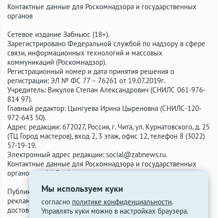
Контактные данные для Роскомнадзора и государственных
органов
Сетевое издание Забньюс (18+).
Зарегистрировано Федеральной службой по надзору в сфере
связи, информационных технологий и массовых
коммуникаций (Роскомнадзор).
Регистрационный номер и дата принятия решения о
регистрации: ЭЛ № ФС 77 – 76261 от 19.07.2019г.
Учредитель: Викулов Степан Александрович (СНИЛС 061-976-
814 97).
Главный редактор: Цынгуева Ирина Цыреновна (СНИЛС-120-
972-643 50).
Адрес редакции: 672027, Россия, г. Чита, ул. Курнатовского, д. 25
(ТЦ Город мастеров), вход 2, 3 этаж, офис 12, телефон 8 (3022)
57-19-19.
Электронный адрес редакции:
social@zabnews.ru
.
Контактные данные для Роскомнадзора и государственных
органов:
social@zabnews.ru
.
Мы используем куки
Публикации с пометками «Реклама», «Выборы» оплачены
рекламодателем. Редакция сайта не несёт ответственности за
согласно
политике конфиденциальности
.
достоверность информации, содержащейся в рекламных
Управлять куки можно в настройках браузера.