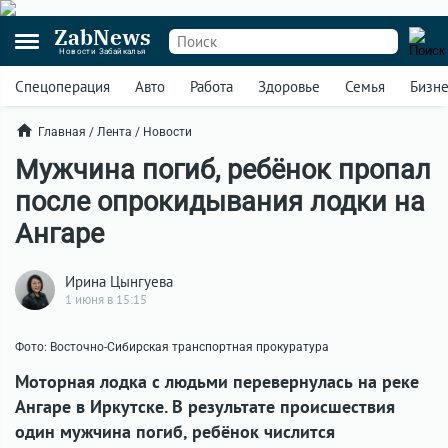
ZabNews
Новости Забайкалья
Спецоперация
Авто
Работа
Здоровье
Семья
Бизн
Главная
/
Лента
/
Новости
Мужчина погиб, ребёнок пропал
после опрокидывания лодки на
Ангаре
Ирина Цынгуева
1 июня в 15:15
Фото: Восточно-Сибирская транспортная прокуратура
Моторная лодка с людьми перевернулась на реке
Ангаре в Иркутске. В результате происшествия
один мужчина погиб, ребёнок числится