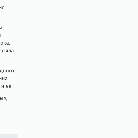
ил
и,
й
рка.
 взяла
одного
ина
и её.
ые,