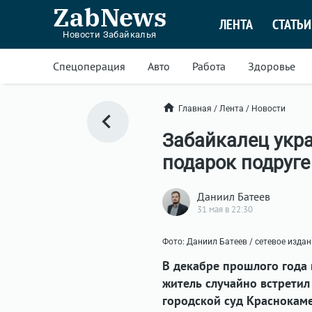
ZabNews
ЛЕНТА
СТАТЬИ
Новости Забайкалья
Спецоперация
Авто
Работа
Здоровье
Главная
/
Лента
/
Новости
Забайкалец укра
подарок подруге
Даниил Батеев
31 мая в 22:30
Фото: Даниил Батеев / сетевое изда
В декабре прошлого года
житель случайно встретил
городской суд Краснокаме