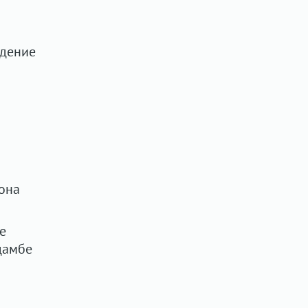
адение
она
е
дамбе