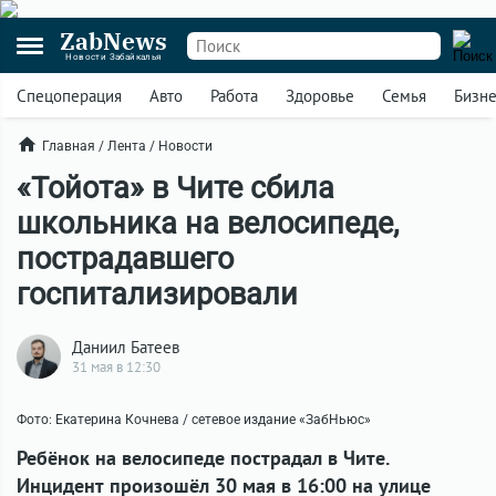
ZabNews
Новости Забайкалья
Спецоперация
Авто
Работа
Здоровье
Семья
Бизн
Главная
/
Лента
/
Новости
«Тойота» в Чите сбила
школьника на велосипеде,
пострадавшего
госпитализировали
Даниил Батеев
31 мая в 12:30
Фото: Екатерина Кочнева / сетевое издание «ЗабНьюс»
Ребёнок на велосипеде пострадал в Чите.
Инцидент произошёл 30 мая в 16:00 на улице