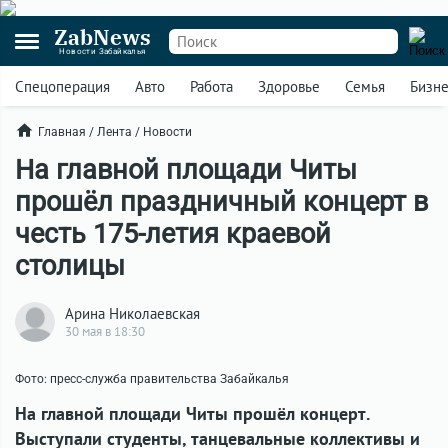
ZabNews
Новости Забайкалья
Спецоперация
Авто
Работа
Здоровье
Семья
Бизн
Главная
/
Лента
/
Новости
На главной площади Читы
прошёл праздничный концерт в
честь 175-летия краевой
столицы
Арина Николаевская
30 мая в 18:30
Фото: пресс-служба правительства Забайкалья
На главной площади Читы прошёл концерт.
Выступали студенты, танцевальные коллективы и