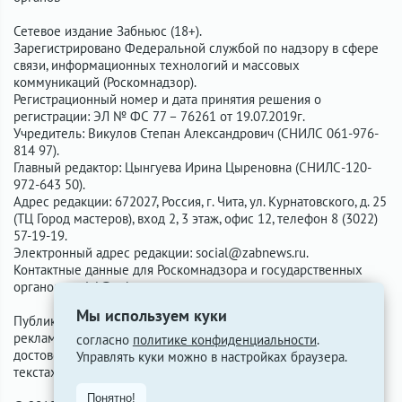
Сетевое издание Забньюс (18+).
Зарегистрировано Федеральной службой по надзору в сфере
связи, информационных технологий и массовых
коммуникаций (Роскомнадзор).
Регистрационный номер и дата принятия решения о
регистрации: ЭЛ № ФС 77 – 76261 от 19.07.2019г.
Учредитель: Викулов Степан Александрович (СНИЛС 061-976-
814 97).
Главный редактор: Цынгуева Ирина Цыреновна (СНИЛС-120-
972-643 50).
Адрес редакции: 672027, Россия, г. Чита, ул. Курнатовского, д. 25
(ТЦ Город мастеров), вход 2, 3 этаж, офис 12, телефон 8 (3022)
57-19-19.
Электронный адрес редакции:
social@zabnews.ru
.
Контактные данные для Роскомнадзора и государственных
органов:
social@zabnews.ru
.
Мы используем куки
Публикации с пометками «Реклама», «Выборы» оплачены
рекламодателем. Редакция сайта не несёт ответственности за
согласно
политике конфиденциальности
.
достоверность информации, содержащейся в рекламных
Управлять куки можно в настройках браузера.
текстах.
Понятно!