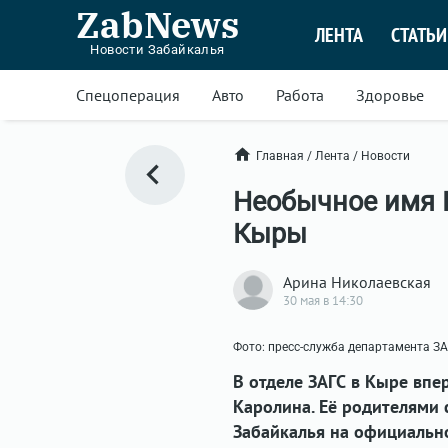
ZabNews
ЛЕНТА
СТАТЬИ
Новости Забайкалья
Спецоперация
Авто
Работа
Здоровье
Главная
/
Лента
/
Новости
Необычное имя К
Кыры
Арина Николаевская
30 мая в 14:30
Фото: пресс-служба департамента З
В отделе ЗАГС в Кыре впе
Каролина. Её родителями 
Забайкалья на официально