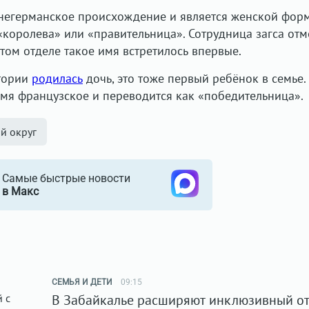
негерманское происхождение и является женской фор
«королева» или «правительница». Сотрудница загса отм
этом отделе такое имя встретилось впервые.
ктории
родилась
дочь, это тоже первый ребёнок в семье
Имя французское и переводится как «победительница».
й округ
Самые быстрые новости
в Макс
СЕМЬЯ И ДЕТИ
09:15
В Забайкалье расширяют инклюзивный о