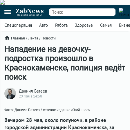
ZabNews
Новости Забайкалья
Спецоперация
Авто
Работа
Здоровье
Семья
Бизн
Главная
/
Лента
/
Новости
Нападение на девочку-
подростка произошло в
Краснокаменске, полиция ведёт
поиск
Даниил Батеев
29 мая в 14:58
Фото: Даниил Батеев / сетевое издание «ЗабНьюс»
В
ечером 28 мая, около полуночи, в районе
городской администрации Краснокаменска, за