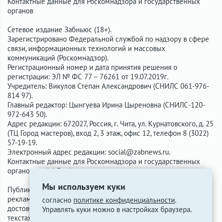
Контактные данные для Роскомнадзора и государственных
органов
Сетевое издание Забньюс (18+).
Зарегистрировано Федеральной службой по надзору в сфере
связи, информационных технологий и массовых
коммуникаций (Роскомнадзор).
Регистрационный номер и дата принятия решения о
регистрации: ЭЛ № ФС 77 – 76261 от 19.07.2019г.
Учредитель: Викулов Степан Александрович (СНИЛС 061-976-
814 97).
Главный редактор: Цынгуева Ирина Цыреновна (СНИЛС-120-
972-643 50).
Адрес редакции: 672027, Россия, г. Чита, ул. Курнатовского, д. 25
(ТЦ Город мастеров), вход 2, 3 этаж, офис 12, телефон 8 (3022)
57-19-19.
Электронный адрес редакции:
social@zabnews.ru
.
Контактные данные для Роскомнадзора и государственных
органов:
social@zabnews.ru
.
Мы используем куки
Публикации с пометками «Реклама», «Выборы» оплачены
рекламодателем. Редакция сайта не несёт ответственности за
согласно
политике конфиденциальности
.
достоверность информации, содержащейся в рекламных
Управлять куки можно в настройках браузера.
текстах.