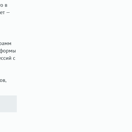
о в
ет —
грамм
тформы
ессий с
ов,