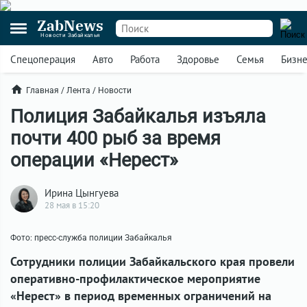
ZabNews
Новости Забайкалья
Спецоперация
Авто
Работа
Здоровье
Семья
Бизн
Главная
/
Лента
/
Новости
Полиция Забайкалья изъяла
почти 400 рыб за время
операции «Нерест»
Ирина Цынгуева
28 мая в 15:20
Фото: пресс-служба полиции Забайкалья
Сотрудники полиции Забайкальского края провели
оперативно-профилактическое мероприятие
«Нерест» в период временных ограничений на