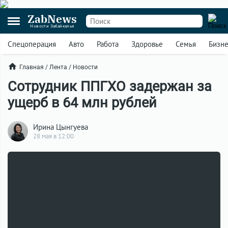
ZabNews
Новости Забайкалья
Спецоперация
Авто
Работа
Здоровье
Семья
Бизн
Главная
/
Лента
/
Новости
Сотрудник ППГХО задержан за
ущерб в 64 млн рублей
Ирина Цынгуева
28 мая в 12:00