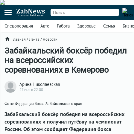
ZabNews
Новости Забайкалья
Спецоперация
Авто
Работа
Здоровье
Семья
Бизн
Главная
/
Лента
/
Новости
Забайкальский боксёр победил
на всероссийских
соревнованиях в Кемерово
Арина Николаевская
27 мая в 22:00
Фото: Федерация бокса Забайкальского края
Забайкальский боксёр победил на всероссийских
соревнованиях и получил путёвку на чемпионат
России. Об этом сообщает Федерация бокса