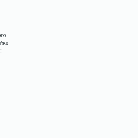
его
 Уже
с