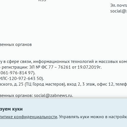
Эл. почт
social@
твенных органов
у в сфере связи, информационных технологий и массовых ком
регистрации: ЭЛ № ФС 77 – 76261 от 19.07.2019г.
061-976-814 97).
ИЛС-120-972-643 50).
вского, д. 25 (ТЦ Город мастеров), вход 2, 3 этаж, офис 12, теле
твенных органов:
social@zabnews.ru
.
чены рекламодателем. Редакция сайта не несёт ответственнос
зуем куки
литике конфиденциальности
. Управлять куки можно в настройк