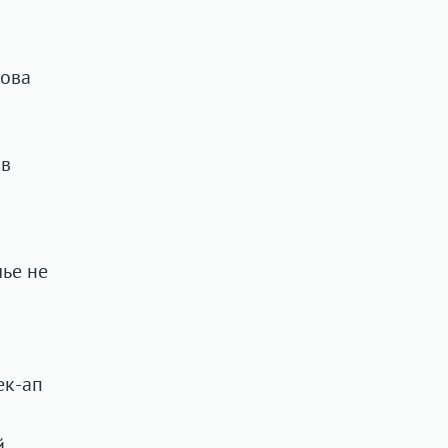
нова
 в
лье не
ек-ап
й