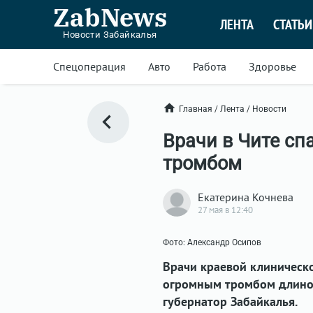
ZabNews
ЛЕНТА
СТАТЬИ
Новости Забайкалья
Спецоперация
Авто
Работа
Здоровье
Главная
/
Лента
/
Новости
Врачи в Чите сп
тромбом
Екатерина Кочнева
27 мая в 12:40
Фото: Александр Осипов
Врачи краевой клиническ
огромным тромбом длиной
губернатор Забайкалья.