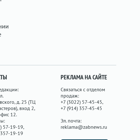
нии
е
КТЫ
РЕКЛАМА НА САЙТЕ
едакции:
Связаться с отделом
л.
продаж:
ского, д. 25 (ТЦ
+7 (3022) 57-45-45,
стеров), вход 2,
+7 (914) 357-45-45
офис 12.
ы:
Эл. почта:
) 57-19-19,
reklama@zabnews.ru
 357-19-19