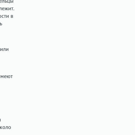
дельцы
лежит.
ости в
ь
 или
имеют
и
около