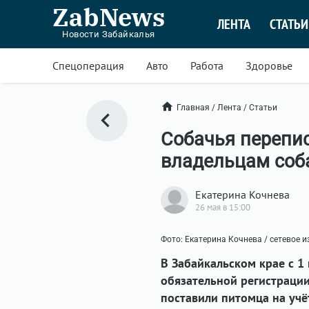
ZabNews
ЛЕНТА
СТАТЬИ
Новости Забайкалья
Спецоперация
Авто
Работа
Здоровье
Главная
/
Лента
/
Статьи
Собачья перепис
владельцам соб
Екатерина Кочнева
26 мая в 15:00
Фото: Екатерина Кочнева / сетевое 
В Забайкальском крае с 1
обязательной регистраци
поставили питомца на учё