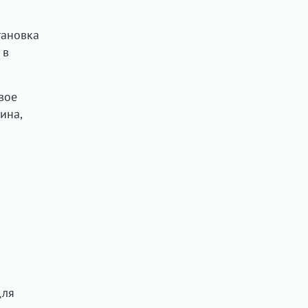
тановка
 в
вое
ина,
для