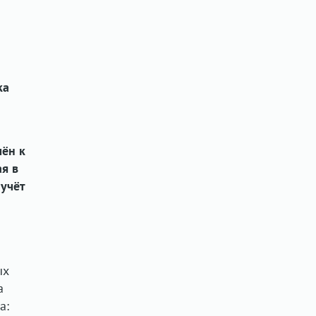
ка
чён к
ая в
 учёт
ых
а
а: