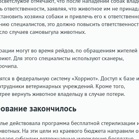
Госветслужбе отмечают, что после нападений собак вла
 ответственности, заявляя, что животное им не принад
тановить хозяина собаки и привлечь его к ответственн
нию специалистов, это должно повысить ответственност
исло случаев самовыгула животных.
рации могут во время рейдов, по обращениям жителей
риют. Для этого специалисты используют сканеры,
рочипа.
ятся в федеральную систему «Хорриот». Доступ к базе 
трудники ветеринарных учреждений. Кроме того,
рее вернуть животное владельцу в случае потери.
рование закончилось
лье действовала программа бесплатной стерилизации 
вотных. На эти цели из краевого бюджета направили 
годаря субсидии ветеринарные учреждения бесплатно